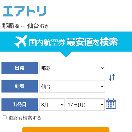
那覇
⇔
仙台
発
行き
出発
到着
出発日
復路も検索する