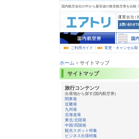
国内航空会社の中から最安値の格安航空券を比較！
ご利用ガイド
変更・キャンセル取
ホーム
>
サイトマップ
サイトマップ
旅行コンテンツ
出発地から探す(国内航空券)
関東発
近畿発
九州発
北海道発
東北/北陸発
中国/四国発
観光スポット特集
ビジネス出張特集