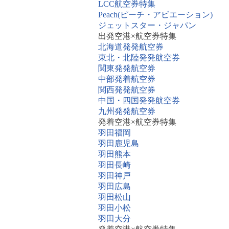
LCC航空券特集
Peach(ピーチ・アビエーション)
ジェットスター・ジャパン
出発空港×航空券特集
北海道発発航空券
東北・北陸発発航空券
関東発発航空券
中部発着航空券
関西発発航空券
中国・四国発発航空券
九州発発航空券
発着空港×航空券特集
羽田福岡
羽田鹿児島
羽田熊本
羽田長崎
羽田神戸
羽田広島
羽田松山
羽田小松
羽田大分