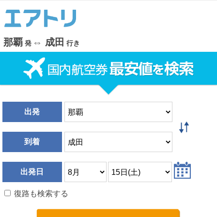
那覇
⇔
成田
発
行き
出発
到着
出発日
復路も検索する