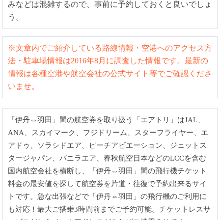
みなどは混雑するので、事前に予約しておくと良いでしょ
う。
※文章内でご紹介している路線情報・空港へのアクセス方
法・駐車場情報は2016年8月に調査した情報です。最新の
情報は各種空港や航空会社の公式サイト等でご確認くださ
いませ。
「伊丹⇔羽田」間の航空券を取り扱う「エアトリ」はJAL、
ANA、スカイマーク、フジドリーム、スターフライヤー、エ
アドゥ、ソラシドエア、ピーチアビエーション、ジェットス
タージャパン、バニラエア、春秋航空日本などのLCCを含む
国内航空会社を横断し、「伊丹⇔羽田」間の飛行機チケット
料金の最安値を探して航空券を片道・往復で予約出来るサイ
トです。急な出張などで「伊丹⇔羽田」の飛行機のご利用に
も対応！最大ご搭乗3時間前までご予約可能。チケットレスサ