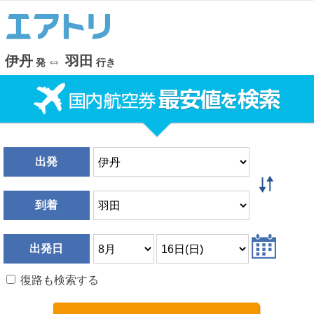
伊丹
⇔
羽田
発
行き
出発
到着
出発日
復路も検索する