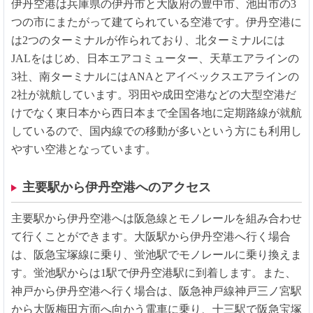
伊丹空港は兵庫県の伊丹市と大阪府の豊中市、池田市の3
つの市にまたがって建てられている空港です。伊丹空港に
は2つのターミナルが作られており、北ターミナルには
JALをはじめ、日本エアコミューター、天草エアラインの
3社、南ターミナルにはANAとアイベックスエアラインの
2社が就航しています。羽田や成田空港などの大型空港だ
けでなく東日本から西日本まで全国各地に定期路線が就航
しているので、国内線での移動が多いという方にも利用し
やすい空港となっています。
主要駅から伊丹空港へのアクセス
主要駅から伊丹空港へは阪急線とモノレールを組み合わせ
て行くことができます。大阪駅から伊丹空港へ行く場合
は、阪急宝塚線に乗り、蛍池駅でモノレールに乗り換えま
す。蛍池駅からは1駅で伊丹空港駅に到着します。また、
神戸から伊丹空港へ行く場合は、阪急神戸線神戸三ノ宮駅
から大阪梅田方面へ向かう電車に乗り、十三駅で阪急宝塚