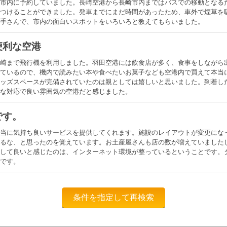
市内に予約していました。長崎空港から長崎市内まではバスでの移動となる
つけることができました。発車までにまだ時間があったため、車外で煙草を
手さんで、市内の面白いスポットをいろいろと教えてもらいました。
便利な空港
崎まで飛行機を利用しました。羽田空港には飲食店が多く、食事をしながら
ているので、機内で読みたい本や食べたいお菓子なども空港内で買えて本当
ッズスペースが完備されていたのは親としては嬉しいと思いました。到着し
な対応で良い雰囲気の空港だと感じました。
です。
当に気持ち良いサービスを提供してくれます。施設のレイアウトが変更にな
るな、と思ったのを覚えています。お土産屋さんも店の数が増えていました
して良いと感じたのは、インターネット環境が整っているということです。
です。
条件を指定して再検索