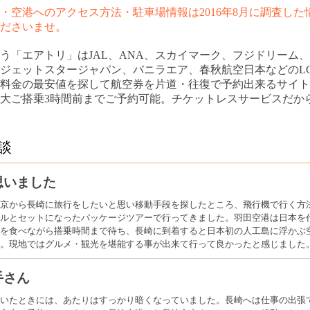
・空港へのアクセス方法・駐車場情報は2016年8月に調査し
ださいませ。
う「エアトリ」はJAL、ANA、スカイマーク、フジドリーム
ジェットスタージャパン、バニラエア、春秋航空日本などのL
料金の最安値を探して航空券を片道・往復で予約出来るサイト
大ご搭乗3時間前までご予約可能。チケットレスサービスだか
談
思いました
京から長崎に旅行をしたいと思い移動手段を探したところ、飛行機で行く方
ルとセットになったパッケージツアーで行ってきました。羽田空港は日本を
を食べながら搭乗時間まで待ち、長崎に到着すると日本初の人工島に浮かぶ
た。現地ではグルメ・観光を堪能する事が出来て行って良かったと感じました
手さん
いたときには、あたりはすっかり暗くなっていました。長崎へは仕事の出張