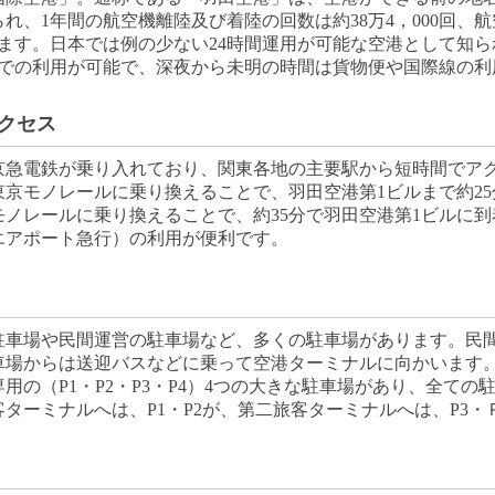
れ、1年間の航空機離陸及び着陸の回数は約38万4，000回、航
います。日本では例の少ない24時間運用が可能な空港として知
までの利用が可能で、深夜から未明の時間は貨物便や国際線の
クセス
京急電鉄が乗り入れており、関東各地の主要駅から短時間でア
京モノレールに乗り換えることで、羽田空港第1ビルまで約2
ノレールに乗り換えることで、約35分で羽田空港第1ビルに
エアポート急行）の利用が便利です。
駐車場や民間運営の駐車場など、多くの駐車場があります。民
車場からは送迎バスなどに乗って空港ターミナルに向かいます
用の（P1・P2・P3・P4）4つの大きな駐車場があり、全て
ターミナルへは、P1・P2が、第二旅客ターミナルへは、P3・