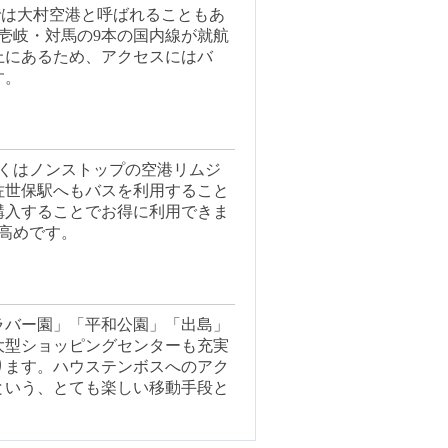
では大村空港と呼ばれることもあ
・壱岐・対馬の9本の国内線が就航
の上にあるため、アクセスにはバ
す。
くはノンストップの空港リムジ
佐世保駅へもバスを利用すること
購入することでお得に利用できま
は高めです。
ラバー園」「平和公園」「出島」
大型ショッピングセンターも充実
ります。ハウステンボスへのアク
という、とても楽しい移動手段と