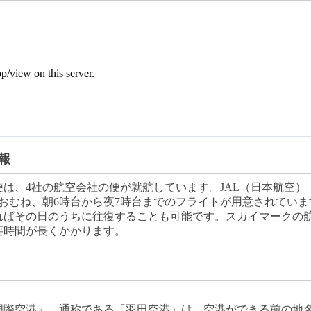
報
は、4社の航空会社の便が就航しています。JAL（日本航空）・
おむね、朝6時台から夜7時台までのフライトが用意されていま
ればその日のうちに往復することも可能です。スカイマークの
要時間が長くかかります。
国際空港」。通称である「羽田空港」は、空港ができる前の地