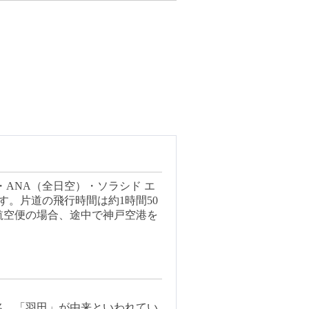
ANA（全日空）・ソラシド エ
す。片道の飛行時間は約1時間50
航空便の場合、途中で神戸空港を
名、「羽田」が由来といわれてい