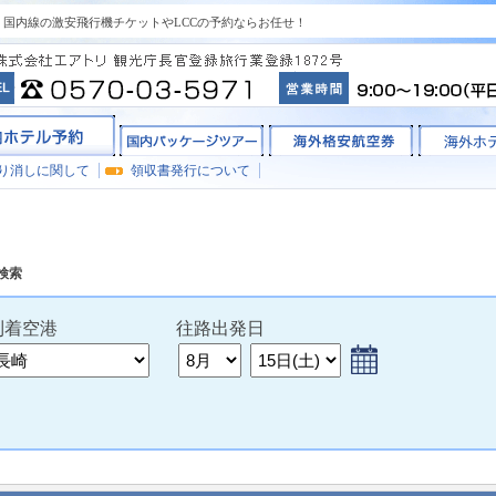
国内線の激安飛行機チケットやLCCの予約ならお任せ！
り消しに関して
領収書発行について
検索
到着
空港
往路出発日