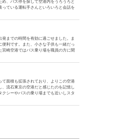
ため、バス停を探して空港内をうろうろと
吸っている運転手さんといろいろと会話を
出発までの時間を有効に過ごせました。ま
に便利です。また、小さな子供も一緒だっ
た宮崎空港ではバス乗り場を職員の方に聞
って面積も拡張されており、よりこの空港
し、流石東京の空港だと感じたのを記憶し
タクシーやバスの乗り場までも近いしスタ