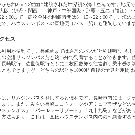
から約2kmの位置に建設された世界初の海上空港です。地元
京・大阪（伊丹・関西）・神戸・中部国際・那覇・五島（福江）
22：00まで、建物全体の開館時間は6：15～22：00です。海
能で、ハウステンボスへの直通便（バス・船）も運航していま
クセス
の利用が便利です。長崎駅までは通常のバスだと約1時間、もし
この空港リムジンバスだと約45分で到着することができます。
す。長崎駅行、佐世保駅行ともに二枚回数券や往復割引乗車券を
ともできますが、どちらの駅とも10000円前後の予算と運賃
へは、リムジンバスを利用すると便利です。長崎市内には「グ
ります。また、みらい長崎ココウォークやアミュプラザなどの
ウステンボス」「パールシーリゾート」「九十九島」などがあ
く方法もあり、これは、直接ハウステンボス内の港へ到着する