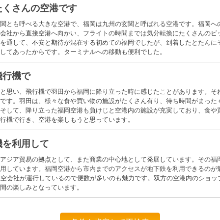
たくさんの空港です
関とも呼べる大きな空港で、福岡は九州の玄関と呼ばれる空港です。福岡へ
会社から直接空港へ向かい、フライトの時間までは気分転換にたくさんのビ
を通して、不安と期待が混在する初めての福岡でしたが、到着したとたんに
してあったからです。ターミナルへの移動も便利でした。
飛行機で
と思い、飛行機で羽田から福岡に降り立った時に感じたことがあります。そ
です。羽田は、様々な食や買い物の施設がたくさん有り、待ち時間がまった
そして、降り立った福岡空港も負けじと空港内の施設が充実しており、食や
行機で行き、空港を楽しもうと思っています。
機を利用して
アジア貿易の拠点として、また商業の中心地として発展しています。その福
用しています。福岡空港から市内までのアクセスが地下鉄を利用できるのが魅
航空会社が運行しているので便数が多いのも魅力です。双方の空港内のショッ
間の楽しみとなっています。