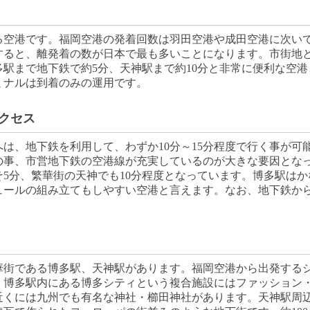
る空港です。福岡空港の発着回数は羽田空港や成田空港に次いで
すると、離発着の数が日本で最も多いことになります。市街地
駅まで地下鉄で約5分、天神駅まで約10分と非常に便利な空
ミナルは到着のみの運用です。
クセス
は、地下鉄を利用して、わずか10分～15分程度で行く事が可
の事、市営地下鉄の空港線が充実しているのが大きな要因とな
5分、繁華街の天神でも10分程度となっています。博多駅は
ュールの組み立てもしやすい空港と言えます。なお、地下鉄か
華街である博多駅、天神駅があります。福岡空港から出発する
博多駅内にある博多シティという複合施設にはファッション・
近くには九州でも有名な神社・櫛田神社があります。天神駅周