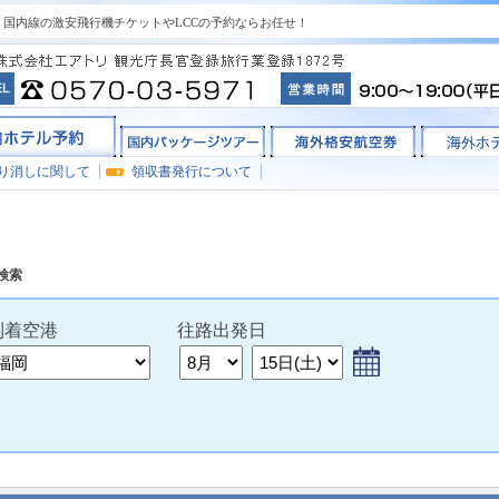
国内線の激安飛行機チケットやLCCの予約ならお任せ！
り消しに関して
領収書発行について
検索
到着
空港
往路出発日