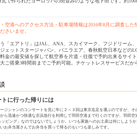
瓦で作られたヨーロッパの街並みのような地下街です。約10
・空港へのアクセス方法・駐車場情報は2016年8月に調査し
ださいませ。
う「エアトリ」はJAL、ANA、スカイマーク、フジドリーム
ジェットスタージャパン、バニラエア、春秋航空日本などのL
料金の最安値を探して航空券を片道・往復で予約出来るサイト
大ご搭乗3時間前までご予約可能。チケットレスサービスだか
談
ートに行った帰りには
ージシャンのコンサートを見に年に２～３回は東京迄足を運ぶのですが、そ
から迅速かつ快適な京浜急行を利用して羽田空港まで行くのですが、羽田空
の「ショッピング」なのではないでしょうか。いつも家族へのお土産は何にしよう
いお弁当屋さんでお弁当を買って帰るのもいつも楽しみです。