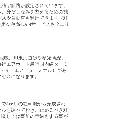
と結ぶ航路が設定されています。
ル、身だしなみを整えるための施
バスや自動車も利用できます（駐
無料の無線LANサービスも全エリ
地域、JR東海道線や横須賀線、
急行エアポート急行国内線ターミ
シティ・エア・ターミナル）があ
クセスになります。
計で4か所の駐車場から形成され
ナルを調べておき、止めるべき駐
に関しては事前の予約もする事が