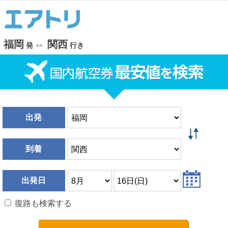
福岡
⇔
関西
発
行き
出発
到着
出発日
復路も検索する