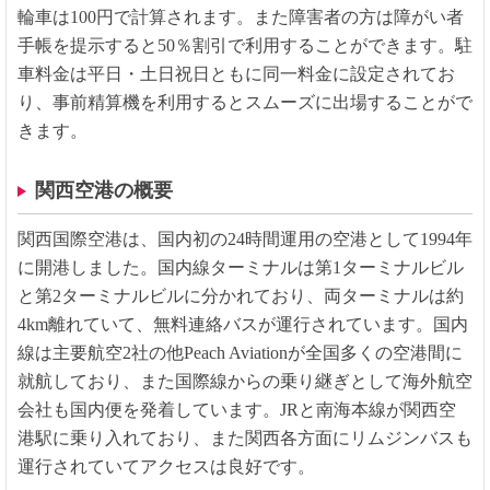
輪車は100円で計算されます。また障害者の方は障がい者
手帳を提示すると50％割引で利用することができます。駐
車料金は平日・土日祝日ともに同一料金に設定されてお
り、事前精算機を利用するとスムーズに出場することがで
きます。
関西空港の概要
関西国際空港は、国内初の24時間運用の空港として1994年
に開港しました。国内線ターミナルは第1ターミナルビル
と第2ターミナルビルに分かれており、両ターミナルは約
4km離れていて、無料連絡バスが運行されています。国内
線は主要航空2社の他Peach Aviationが全国多くの空港間に
就航しており、また国際線からの乗り継ぎとして海外航空
会社も国内便を発着しています。JRと南海本線が関西空
港駅に乗り入れており、また関西各方面にリムジンバスも
運行されていてアクセスは良好です。